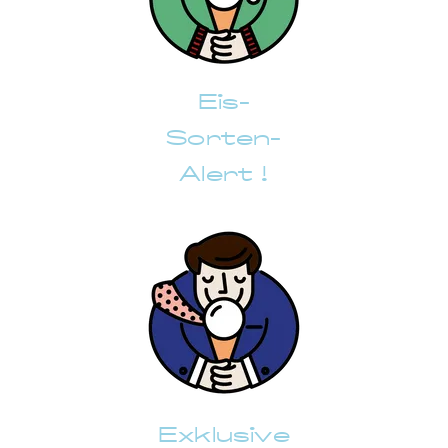
Eis-
Sorten-
Alert !
Exklusive